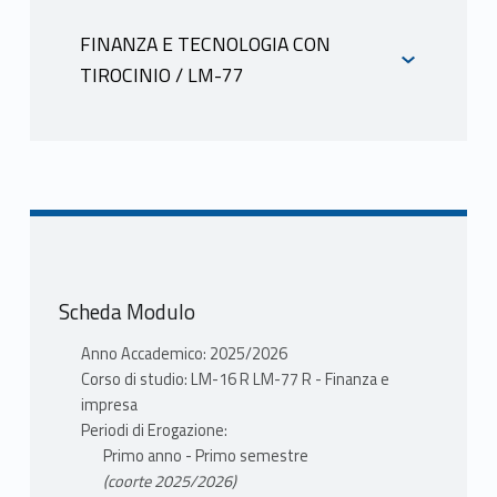
INFORMAZIONI
FINANCIAL ECONOMICS I in Finanza e
impresa LM-16 R Iannaccone Roberto
FINANZA E TECNOLOGIA CON
Mutuazione:
21210172-1
TIROCINIO / LM-77
QUANTITATIVE METHODS IN
INFORMAZIONI
FINANCIAL ECONOMICS I in Finanza e
impresa LM-16 R Iannaccone Roberto
Mutuazione:
21210172-1
QUANTITATIVE METHODS IN
FINANCIAL ECONOMICS I in Finanza e
impresa LM-16 R Iannaccone Roberto
Scheda Modulo
Anno Accademico: 2025/2026
Corso di studio: LM-16 R LM-77 R - Finanza e
impresa
Periodi di Erogazione:
Primo anno - Primo semestre
(coorte 2025/2026)