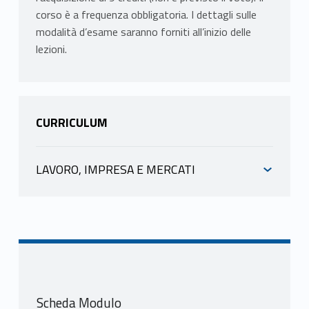
corso è a frequenza obbligatoria. I dettagli sulle
modalità d’esame saranno forniti all’inizio delle
lezioni.
CURRICULUM
LAVORO, IMPRESA E MERCATI
INFORMAZIONI
TREZZINI ATTILIO
scheda docente
materiale didattico
Scheda Modulo
PROGRAMMA