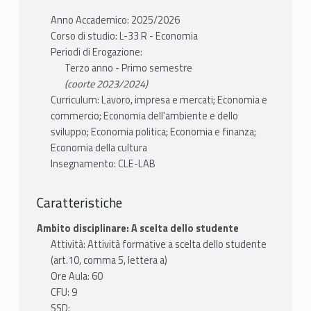
Il CLE-LAB edizione 2025-26 è
BATTELLI ETTORE
Anno Accademico: 2025/2026
organizzato intorno al tema
scheda docente
Corso di studio: L-33 R - Economia
“Questioni di genere: economia, diritto
Periodi di Erogazione:
materiale didattico
e società” che viene affrontato da vari
Terzo anno - Primo semestre
MODALITÀ FREQUENZA
punti di vista disciplinari. L’obiettivo del
(coorte 2023/2024)
facoltativa
corso è fornire gli strumenti necessari
Curriculum: Lavoro, impresa e mercati; Economia e
GIOVANNONE MARIA
commercio; Economia dell'ambiente e dello
per studiare le discriminazioni di genere
MODALITÀ VALUTAZIONE
sviluppo; Economia politica; Economia e finanza;
FORTUNA FRANCESCA
nell’economia e nella società italiane;
Economia della cultura
esame
l’evoluzione nel tempo del fenomeno e
Insegnamento: CLE-LAB
le politiche che ne hanno determinato
l’evoluzione.
Caratteristiche
Le questioni verranno affrontate da
ECONOMIA E COMMERCIO
tre diversi punti di vista quello
Ambito disciplinare: A scelta dello studente
INFORMAZIONI
economico, quello giuridico e quello dei
Attività: Attività formative a scelta dello studente
metodi statistici per l’analisi
(art.10, comma 5, lettera a)
quantitativa del fenomeno.
Ore Aula: 60
TREZZINI ATTILIO
CFU: 9
scheda docente
Gli studenti seguiranno 10 lezioni-
SSD: