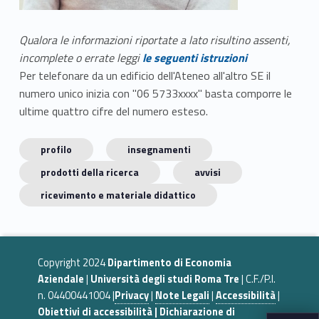
Qualora le informazioni riportate a lato risultino assenti,
incomplete o errate leggi
le seguenti istruzioni
Per telefonare da un edificio dell'Ateneo all'altro SE il
numero unico inizia con "06 5733xxxx" basta comporre le
ultime quattro cifre del numero esteso.
profilo
insegnamenti
prodotti della ricerca
avvisi
ricevimento e materiale didattico
Copyright 2024
Dipartimento di Economia
Aziendale
|
Università degli studi Roma Tre
| C.F./P.I.
n. 04400441004 |
Privacy
|
Note Legali
|
Accessibilità
|
Obiettivi di accessibilità | Dichiarazione di