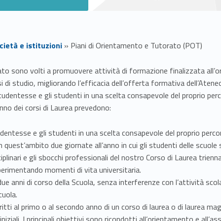
ietà e istituzioni
»
Piani di Orientamento e Tutorato (POT)
ato sono volti a promuovere attività di formazione finalizzata all’or
di studio, migliorando l’efficacia dell’offerta formativa dell’Atene
studentesse e gli studenti in una scelta consapevole del proprio perc
anno dei corsi di Laurea prevedono:
dentesse e gli studenti in una scelta consapevole del proprio perco
 quest’ambito due giornate all’anno in cui gli studenti delle scuole
plinari e gli sbocchi professionali del nostro Corso di Laurea trienna
perimentando momenti di vita universitaria.
 due anni di corso della Scuola, senza interferenze con l’attività sc
cuola.
ritti al primo o al secondo anno di un corso di laurea o di laurea magi
ziali. I principali obiettivi sono ricondotti all’orientamento e all’ass