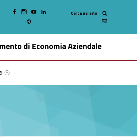
WebMan on Facebook
WebMan on Instagram
WebMan on Youtube
WebMan on Linkedin
Radio
imento di Economia Aziendale
ry-58266-49
ntifier #link-menu-primary-4031-59
ZI