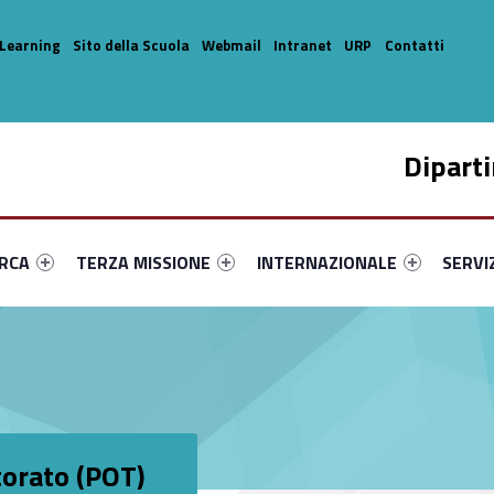
Learning
Sito della Scuola
Webmail
Intranet
URP
Contatti
Dipart
enu-primary-87610-14
dentifier #link-menu-primary-35154-33
Link identifier #link-menu-primary-58693-44
Link identifier #link-menu-prima
Link ide
ERCA
TERZA MISSIONE
INTERNAZIONALE
SERVI
torato (POT)