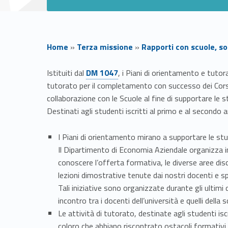
Home
»
Terza missione
»
Rapporti con scuole, soc
Link identifier #identifier__65132-1
P
Istituiti dal
DM 1047
, i Piani di orientamento e tutor
tutorato per il completamento con successo dei Corsi 
i
collaborazione con le Scuole al fine di supportare le 
Destinati agli studenti iscritti al primo e al secondo 
a
I Piani di orientamento mirano a supportare le stu
n
Il Dipartimento di Economia Aziendale organizza in
conoscere l’offerta formativa, le diverse aree disci
i
lezioni dimostrative tenute dai nostri docenti e s
Tali iniziative sono organizzate durante gli ultimi
d
incontro tra i docenti dell’università e quelli della s
Le attività di tutorato, destinate agli studenti isc
coloro che abbiano riscontrato ostacoli formativi ini