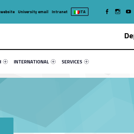
WebMan on Facebook
WebMan on
We
 website
University email
Intranet
ITA
De
nu-primary-8410-4
fier #link-menu-primary-47362-7
Link identifier #link-menu-primary-34744-11
Link identifier #link-menu-primary-3
H
INTERNATIONAL
SERVICES