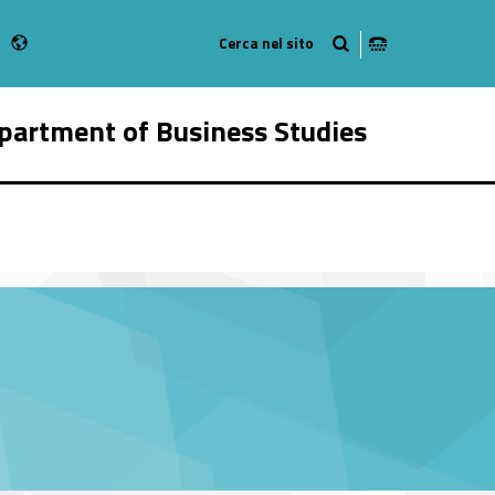
Radio
 Instagram
bMan on Youtube
partment of Business Studies
342-16