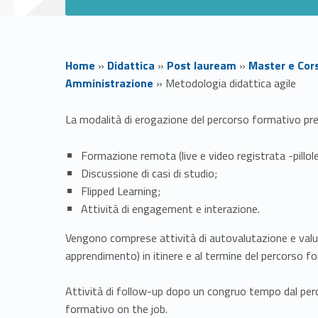
Home
»
Didattica
»
Post lauream
»
Master e Cor
Amministrazione
»
Metodologia didattica agile
M
La modalità di erogazione del percorso formativo preve
e
Formazione remota (live e video registrata -pillol
Discussione di casi di studio;
t
Flipped Learning;
Attività di engagement e interazione.
o
Vengono comprese attività di autovalutazione e valuta
d
apprendimento) in itinere e al termine del percorso f
o
Attività di follow-up dopo un congruo tempo dal percor
formativo on the job.