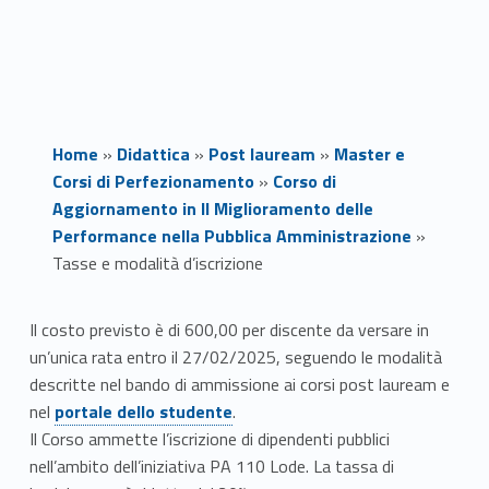
Home
»
Didattica
»
Post lauream
»
Master e
Corsi di Perfezionamento
»
Corso di
Aggiornamento in Il Miglioramento delle
Performance nella Pubblica Amministrazione
»
Tasse e modalità d’iscrizione
T
Il costo previsto è di 600,00 per discente da versare in
un’unica rata entro il 27/02/2025, seguendo le modalità
a
descritte nel bando di ammissione ai corsi post lauream e
Link identifier #identifier__162907-1
s
nel
portale dello studente
.
Il Corso ammette l’iscrizione di dipendenti pubblici
s
nell’ambito dell’iniziativa PA 110 Lode. La tassa di