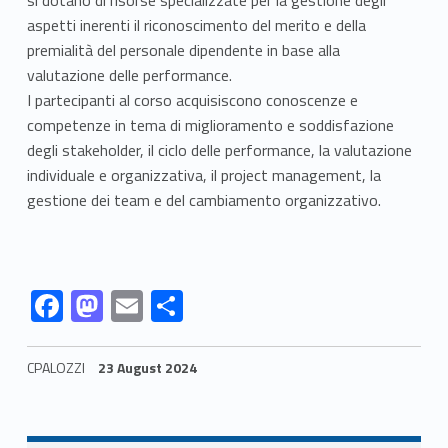
si dotano di risorse specializzate per la gestione degli
e
aspetti inerenti il riconoscimento del merito e della
t
premialità del personale dipendente in base alla
valutazione delle performance.
t
I partecipanti al corso acquisiscono conoscenze e
i
competenze in tema di miglioramento e soddisfazione
degli stakeholder, il ciclo delle performance, la valutazione
v
individuale e organizzativa, il project management, la
gestione dei team e del cambiamento organizzativo.
e
Link identifier #identifier__116417-1
Link identifier #identifier__62247-2
Link identifier #identifier__174297-3
Link identifier #identifier__43577-4
F
M
E
S
ac
as
m
h
e
to
ai
ar
CPALOZZI
23 August 2024
b
d
l
e
Skip back to navigation
o
o