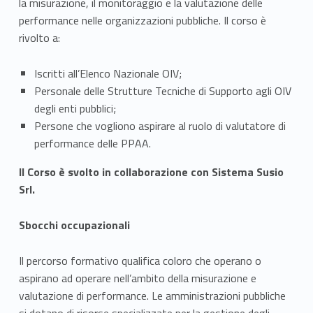
la misurazione, il monitoraggio e la valutazione delle
t
performance nelle organizzazioni pubbliche. Il corso è
t
rivolto a:
i
Iscritti all’Elenco Nazionale OIV;
v
Personale delle Strutture Tecniche di Supporto agli OIV
degli enti pubblici;
i
Persone che vogliono aspirare al ruolo di valutatore di
performance delle PPAA.
e
Il Corso è svolto in collaborazione con Sistema Susio
p
Srl.
r
Sbocchi occupazionali
o
s
Il percorso formativo qualifica coloro che operano o
aspirano ad operare nell’ambito della misurazione e
p
valutazione di performance. Le amministrazioni pubbliche