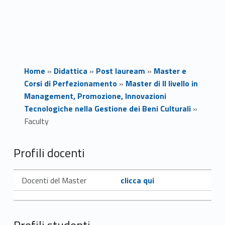
Home
»
Didattica
»
Post lauream
»
Master e
Corsi di Perfezionamento
»
Master di II livello in
Management, Promozione, Innovazioni
Tecnologiche nella Gestione dei Beni Culturali
»
Faculty
F
Profili docenti
a
Link identifier #identifier__41797-1
Docenti del Master
clicca qui
c
u
Profili studenti