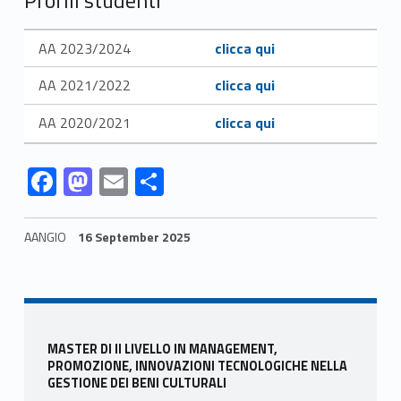
l
Link identifier #identifier__87921-2
t
AA 2023/2024
clicca qui
Link identifier #identifier__97699-3
y
AA 2021/2022
clicca qui
Link identifier #identifier__20273-4
AA 2020/2021
clicca qui
Link identifier #identifier__48538-5
Link identifier #identifier__80288-6
Link identifier #identifier__121652-7
Link identifier #identifier__128066-8
F
M
E
S
ac
as
m
h
e
to
ai
ar
AANGIO
16 September 2025
b
d
l
e
Skip back to navigation
o
o
o
n
Sidebar
k
MASTER DI II LIVELLO IN MANAGEMENT,
PROMOZIONE, INNOVAZIONI TECNOLOGICHE NELLA
GESTIONE DEI BENI CULTURALI