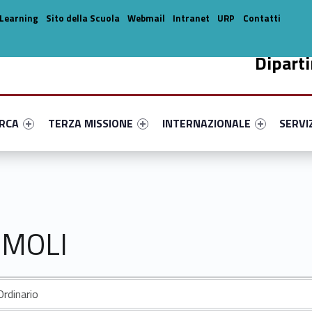
Learning
Sito della Scuola
Webmail
Intranet
URP
Contatti
Dipart
enu-primary-20497-14
dentifier #link-menu-primary-82095-33
Link identifier #link-menu-primary-76233-44
Link identifier #link-menu-prima
Link ide
ERCA
TERZA MISSIONE
INTERNAZIONALE
SERVI
IMOLI
rdinario