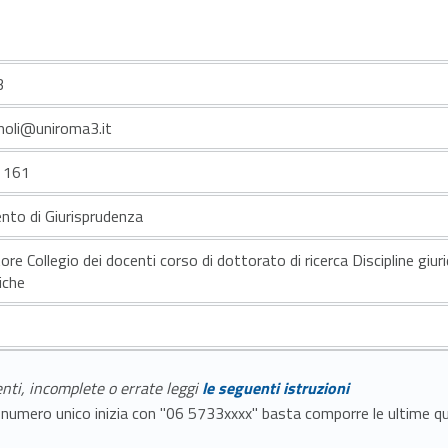
3
moli@uniroma3.it
e 161
nto di Giurisprudenza
ore Collegio dei docenti corso di dottorato di ricerca Discipline giur
iche
enti, incomplete o errate leggi
le seguenti istruzioni
E il numero unico inizia con "06 5733xxxx" basta comporre le ultime 