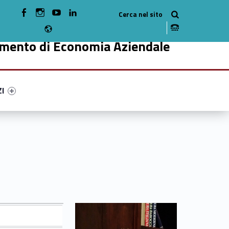
WebMan on Facebook
WebMan on Instagram
WebMan on Youtube
WebMan on Linkedin
Radio
imento di Economia Aziendale
ry-60944-49
ntifier #link-menu-primary-92861-59
ZI