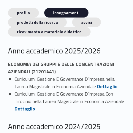
profilo
insegnamenti
prodotti della ricerca
avvisi
ricevimento e materiale didattico
Anno accademico 2025/2026
ECONOMIA DEI GRUPPI E DELLE CONCENTRAZIONI
AZIENDALI (21201441)
Curriculum: Gestione E Governance D'impresa nella
Link identifier #identifier_person_52482-1
Laurea Magistrale in Economia Aziendale
Dettaglio
Curriculum: Gestione E Governance D'impresa Con
Tirocinio nella Laurea Magistrale in Economia Aziendale
Link identifier #identifier_person_91708-2
Dettaglio
Anno accademico 2024/2025