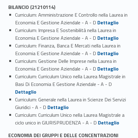
BILANCIO (21210114)
Curriculum: Amministrazione E Controllo nella Laurea in
Link identifier #identifier_person_179178-1
Economia E Gestione Aziendale - A - D
Dettaglio
Curriculum: Impresa E Sostenibilità nella Laurea in
Link identifier #identifier_person_39059-2
Economia E Gestione Aziendale - A - D
Dettaglio
Curriculum: Finanza, Banca E Mercati nella Laurea in
Link identifier #identifier_person_164630-3
Economia E Gestione Aziendale - A - D
Dettaglio
Curriculum: Gestione Delle Imprese nella Laurea in
Link identifier #identifier_person_91714-4
Economia E Gestione Aziendale - A - D
Dettaglio
Curriculum: Curriculum Unico nella Laurea Magistrale in
Link identifier #identifier_person_38154-5
Basi Di Economia E Gestione Aziendale - A - D
Dettaglio
Curriculum: Generale nella Laurea in Scienze Dei Servizi
Link identifier #identifier_person_100595-6
Giuridici - A - D
Dettaglio
Curriculum: Curriculum Unico nella Laurea Magistrale a
Link identifier #identifier_person_132807-7
ciclo unico in GIURISPRUDENZA - A - D
Dettaglio
ECONOMIA DEI GRUPPI E DELLE CONCENTRAZIONI