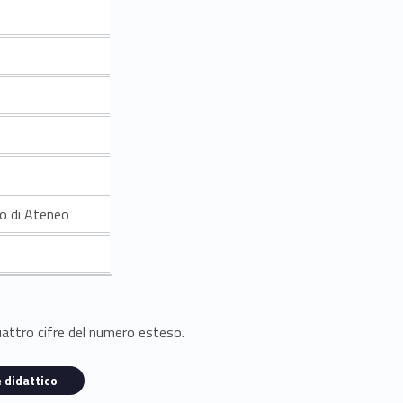
co di Ateneo
quattro cifre del numero esteso.
 didattico