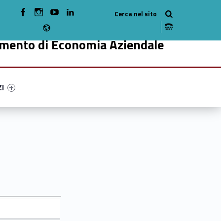
WebMan on Facebook
WebMan on Instagram
WebMan on Youtube
WebMan on Linkedin
Radio
imento di Economia Aziendale
ry-88069-49
ntifier #link-menu-primary-19708-59
ZI