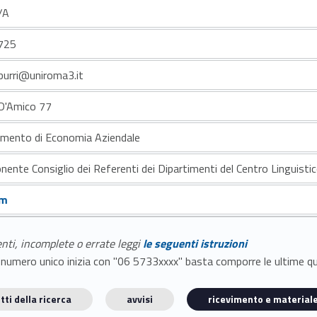
/A
725
aburri@uniroma3.it
 D'Amico 77
imento di Economia Aziendale
ente Consiglio dei Referenti dei Dipartimenti del Centro Linguisti
um
enti, incomplete o errate leggi
le seguenti istruzioni
E il numero unico inizia con "06 5733xxxx" basta comporre le ultime 
tti della ricerca
avvisi
ricevimento e materiale