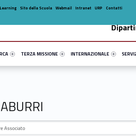
Learning
Sito della Scuola
Webmail
Intranet
URP
Contatti
Dipart
enu-primary-65353-14
dentifier #link-menu-primary-27546-33
Link identifier #link-menu-primary-50485-44
Link identifier #link-menu-prima
Link ide
ERCA
TERZA MISSIONE
INTERNAZIONALE
SERVI
CIABURRI
re Associato