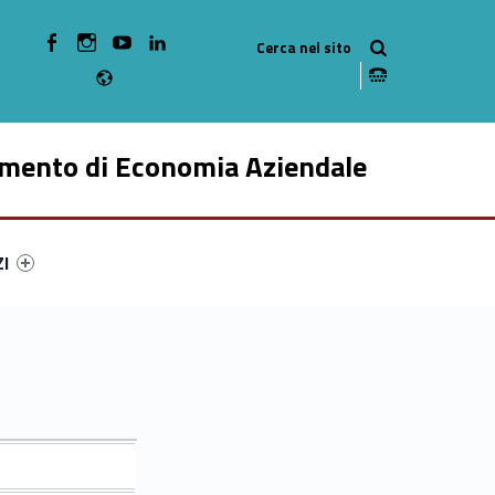
WebMan on Facebook
WebMan on Instagram
WebMan on Youtube
WebMan on Linkedin
Radio
imento di Economia Aziendale
ry-18460-49
ntifier #link-menu-primary-76962-59
ZI