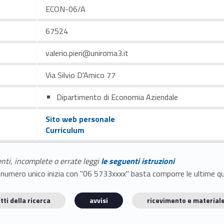
ECON-06/A
67524
valerio.pieri@uniroma3.it
Via Silvio D'Amico 77
Dipartimento di Economia Aziendale
Sito web personale
Curriculum
enti, incomplete o errate leggi
le seguenti istruzioni
E il numero unico inizia con "06 5733xxxx" basta comporre le ultime 
tti della ricerca
avvisi
ricevimento e materiale