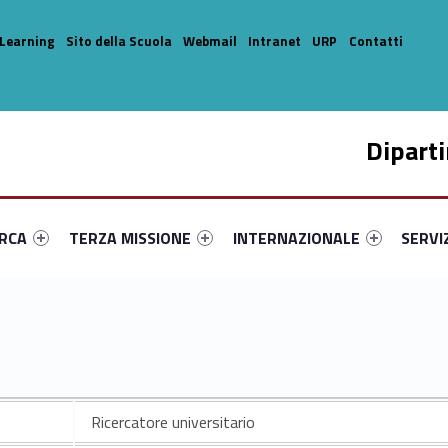
Learning
Sito della Scuola
Webmail
Intranet
URP
Contatti
Dipart
enu-primary-76025-14
dentifier #link-menu-primary-74519-33
Link identifier #link-menu-primary-22227-44
Link identifier #link-menu-prima
Link ide
ERCA
TERZA MISSIONE
INTERNAZIONALE
SERVI
I
Ricercatore universitario