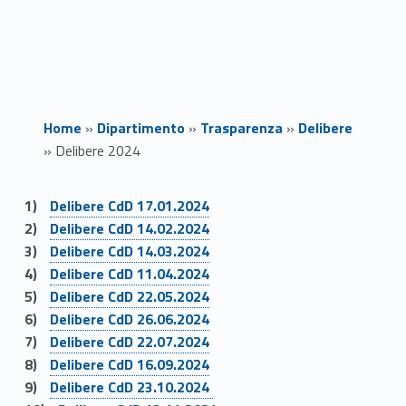
Home
»
Dipartimento
»
Trasparenza
»
Delibere
»
Delibere 2024
Link identifier #identifier__119655-1
D
Delibere CdD 17.01.2024
Link identifier #identifier__126173-2
Delibere CdD 14.02.2024
e
Link identifier #identifier__138684-3
Delibere CdD 14.03.2024
Link identifier #identifier__155911-4
l
Delibere CdD 11.04.2024
Link identifier #identifier__189707-5
Delibere CdD 22.05.2024
i
Link identifier #identifier__164217-6
Delibere CdD 26.06.2024
Link identifier #identifier__109522-7
Delibere CdD 22.07.2024
b
Link identifier #identifier__78782-8
Delibere CdD 16.09.2024
Link identifier #identifier__7191-9
e
Delibere CdD 23.10.2024
Link identifier #identifier__48191-10