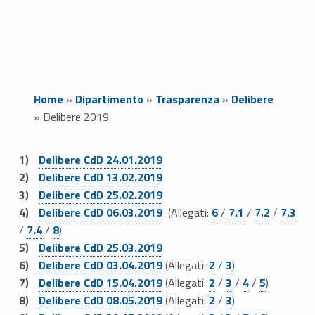
Home
»
Dipartimento
»
Trasparenza
»
Delibere
»
Delibere 2019
Link identifier #identifier__169462-1
D
Delibere CdD 24.01.2019
Link identifier #identifier__85142-2
Delibere CdD 13.02.2019
e
Link identifier #identifier__39945-3
Delibere CdD 25.02.2019
Link identifier #identifier__154919-4
Link identifier #identifier__14495-5
Link identifier #identifier__76111-6
Link identifier #identifier__114437-7
Link identifier #identifier__126457-8
l
Delibere CdD 06.03.2019
(Allegati:
6
/
7.1
/
7.2
/
7.3
Link identifier #identifier__99700-9
Link identifier #identifier__160953-10
/
7.4
/
8
)
i
Link identifier #identifier__101119-11
Delibere CdD 25.03.2019
Link identifier #identifier__138908-12
Link identifier #identifier__61216-13
Link identifier #identifier__148005-14
Delibere CdD 03.04.2019
(Allegati:
2
/
3
)
b
Link identifier #identifier__183002-15
Link identifier #identifier__60076-16
Link identifier #identifier__129516-17
Link identifier #identifier__47080-18
Link identifier #identifier__74114-19
Delibere CdD 15.04.2019
(Allegati:
2
/
3
/
4
/
5
)
Link identifier #identifier__93593-20
Link identifier #identifier__46029-21
Link identifier #identifier__125619-22
e
Delibere CdD 08.05.2019
(Allegati:
2
/
3
)
Link identifier #identifier__25078-23
Link identifier #identifier__37473-24
Link identifier #identifier__167999-25
Link identifier #identifier__2367-26
Link identifier #identifier__64665-27