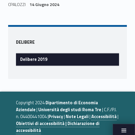
e
to
ai
n
CPALOZZI
14 Giugno 2024
b
d
l
di
Skip back to navigation
o
o
vi
o
n
di
Sidebar
k
DELIBERE
Delibere 2019
Copyright 2024
Dipartimento di Economia
Aziendale
|
Università degli studi Roma Tre
| C.F./P.I.
n. 04400441004 |
Privacy
|
Note Legali
|
Accessibilità
|
Obiettivi di accessibilità | Dichiarazione di
accessibilità