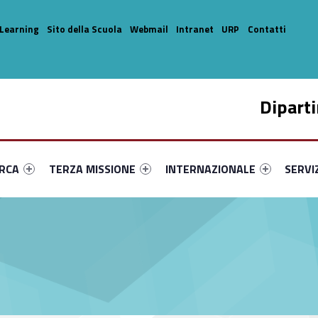
Learning
Sito della Scuola
Webmail
Intranet
URP
Contatti
Dipart
enu-primary-57941-14
dentifier #link-menu-primary-24434-33
Link identifier #link-menu-primary-79679-44
Link identifier #link-menu-prima
Link ide
ERCA
TERZA MISSIONE
INTERNAZIONALE
SERVI