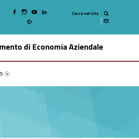
WebMan on Facebook
WebMan on Instagram
WebMan on Youtube
WebMan on Linkedin
Radio
imento di Economia Aziendale
ry-91302-49
ntifier #link-menu-primary-25155-59
ZI