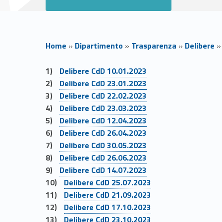
Home
»
Dipartimento
»
Trasparenza
»
Delibere
Link identifier #identifier__42578-1
D
Delibere CdD 10.01.2023
Link identifier #identifier__173370-2
Delibere CdD 23.01.2023
Link identifier #identifier__38552-3
e
Delibere CdD 22.02.2023
Link identifier #identifier__170014-4
Delibere CdD 23.03.2023
l
Link identifier #identifier__157445-5
Delibere CdD 12.04.2023
Link identifier #identifier__75378-6
Delibere CdD 26.04.2023
i
Link identifier #identifier__182512-7
Delibere CdD 30.05.2023
Link identifier #identifier__139322-8
Delibere CdD 26.06.2023
b
Link identifier #identifier__114335-9
Delibere CdD 14.07.2023
Link identifier #identifier__93583-10
Delibere CdD 25.07.2023
e
Link identifier #identifier__171979-11
Delibere CdD 21.09.2023
Link identifier #identifier__6583-12
Delibere CdD 17.10.2023
Link identifier #identifier__104633-13
Delibere CdD 23.10.2023