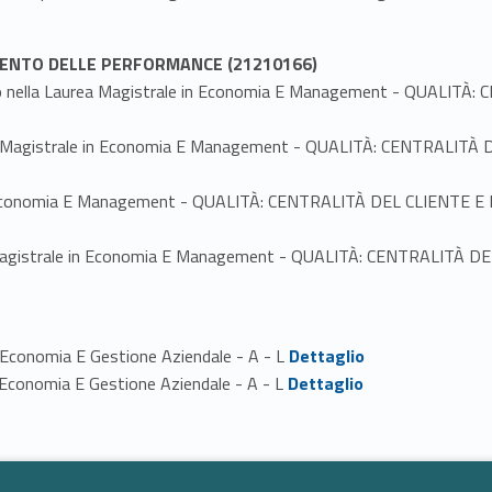
AMENTO DELLE PERFORMANCE (21210166)
inio nella Laurea Magistrale in Economia E Management - QUAL
urea Magistrale in Economia E Management - QUALITÀ: CENTRALI
le in Economia E Management - QUALITÀ: CENTRALITÀ DEL CLIEN
urea Magistrale in Economia E Management - QUALITÀ: CENTRALIT
Link identifier #identifier_person_53675-1
n Economia E Gestione Aziendale - A - L
Dettaglio
Link identifier #identifier_person_62107-2
in Economia E Gestione Aziendale - A - L
Dettaglio