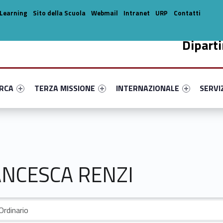
Learning
Sito della Scuola
Webmail
Intranet
URP
Contatti
Dipart
enu-primary-58364-14
dentifier #link-menu-primary-70018-33
Link identifier #link-menu-primary-70558-44
Link identifier #link-menu-prima
Link ide
ERCA
TERZA MISSIONE
INTERNAZIONALE
SERVI
ANCESCA RENZI
Ordinario