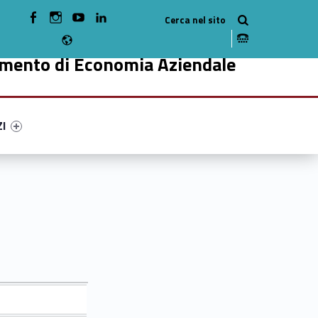
WebMan on Facebook
WebMan on Instagram
WebMan on Youtube
WebMan on Linkedin
Radio
imento di Economia Aziendale
ry-12289-49
ntifier #link-menu-primary-90516-59
ZI