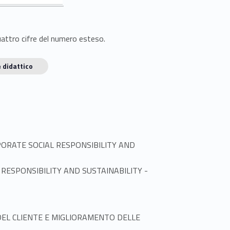
quattro cifre del numero esteso.
 didattico
- CORPORATE SOCIAL RESPONSIBILITY AND
Link identifier #identifier_person_149367-2
CIAL RESPONSIBILITY AND SUSTAINABILITY -
TÀ DEL CLIENTE E MIGLIORAMENTO DELLE