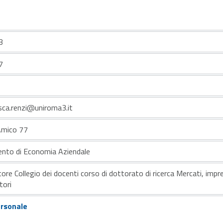
3
7
sca.renzi@uniroma3.it
'Amico 77
ento di Economia Aziendale
ore Collegio dei docenti corso di dottorato di ricerca Mercati, impr
ori
ersonale