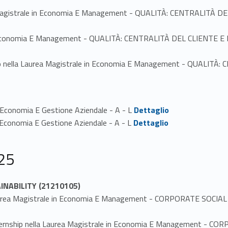
urea Magistrale in Economia E Management - QUALITÀ: CENTRALIT
le in Economia E Management - QUALITÀ: CENTRALITÀ DEL CLIEN
inio nella Laurea Magistrale in Economia E Management - QUAL
Link identifier #identifier_person_155206-1
n Economia E Gestione Aziendale - A - L
Dettaglio
Link identifier #identifier_person_161499-2
in Economia E Gestione Aziendale - A - L
Dettaglio
25
NABILITY (21210105)
la Laurea Magistrale in Economia E Management - CORPORATE SO
 Internship nella Laurea Magistrale in Economia E Management 