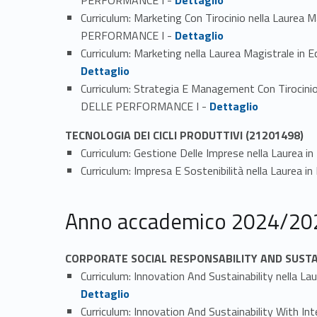
Curriculum: Marketing Con Tirocinio nella La
Link identifier #identifier_person_21281-2
PERFORMANCE I -
Dettaglio
Curriculum: Marketing nella Laurea Magistra
Dettaglio
Curriculum: Strategia E Management Con Tiroc
Link identifier #identifier_person_59406-4
DELLE PERFORMANCE I -
Dettaglio
TECNOLOGIA DEI CICLI PRODUTTIVI (21201498)
Curriculum: Gestione Delle Imprese nella Laurea i
Curriculum: Impresa E Sostenibilità nella Laurea 
Anno accademico 2024/20
CORPORATE SOCIAL RESPONSABILITY AND SUSTAI
Curriculum: Innovation And Sustainability nel
Dettaglio
Curriculum: Innovation And Sustainability With