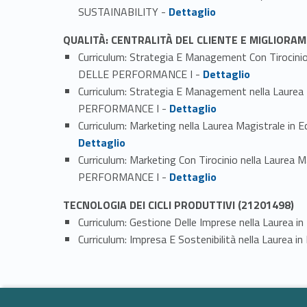
Link identifier #identifier_person_116192-2
SUSTAINABILITY -
Dettaglio
QUALITÀ: CENTRALITÀ DEL CLIENTE E MIGLIOR
Curriculum: Strategia E Management Con Tiroc
Link identifier #identifier_person_135641-1
DELLE PERFORMANCE I -
Dettaglio
Curriculum: Strategia E Management nella La
Link identifier #identifier_person_196589-2
PERFORMANCE I -
Dettaglio
Curriculum: Marketing nella Laurea Magistra
Dettaglio
Curriculum: Marketing Con Tirocinio nella La
Link identifier #identifier_person_1687-4
PERFORMANCE I -
Dettaglio
TECNOLOGIA DEI CICLI PRODUTTIVI (21201498)
Curriculum: Gestione Delle Imprese nella Laurea i
Curriculum: Impresa E Sostenibilità nella Laurea 