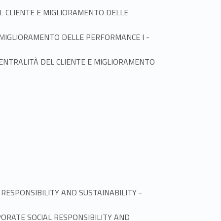
À DEL CLIENTE E MIGLIORAMENTO DELLE
Link identifier #identifier_person_188892-3
TE E MIGLIORAMENTO DELLE PERFORMANCE I -
ITÀ: CENTRALITÀ DEL CLIENTE E MIGLIORAMENTO
Link identifier #identifier_person_56922-1
CIAL RESPONSIBILITY AND SUSTAINABILITY -
- CORPORATE SOCIAL RESPONSIBILITY AND