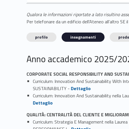
Qualora le informazioni riportate a lato risultino ass
Per telefonare da un edificio dell'Ateneo all'altro S
profilo
insegnamenti
prodo
Anno accademico 2025/20
CORPORATE SOCIAL RESPONSIBILITY AND SUSTAI
Curriculum: Innovation And Sustainability With
Link identifier #identifier_person_39783-1
SUSTAINABILITY -
Dettaglio
Curriculum: Innovation And Sustainability nel
Dettaglio
QUALITÀ: CENTRALITÀ DEL CLIENTE E MIGLIOR
Curriculum: Strategia E Management nella La
Link identifier #identifier_person_160882-1
PERFORMANCE I -
Dettaglio