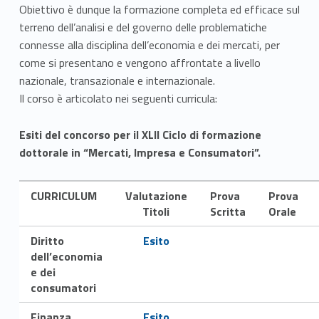
Obiettivo è dunque la formazione completa ed efficace sul
c
terreno dell’analisi e del governo delle problematiche
a
connesse alla disciplina dell’economia e dei mercati, per
come si presentano e vengono affrontate a livello
i
nazionale, transazionale e internazionale.
Il corso è articolato nei seguenti curricula:
n
M
Esiti del concorso per il XLII Ciclo di formazione
dottorale in “Mercati, Impresa e Consumatori”.
e
r
CURRICULUM
Valutazione
Prova
Prova
Titoli
Scritta
Orale
c
Link identifier #identifier__5144-2
Diritto
Esito
a
dell’economia
t
e dei
consumatori
i
Link identifier #identifier__22372-3
Finanza,
Esito