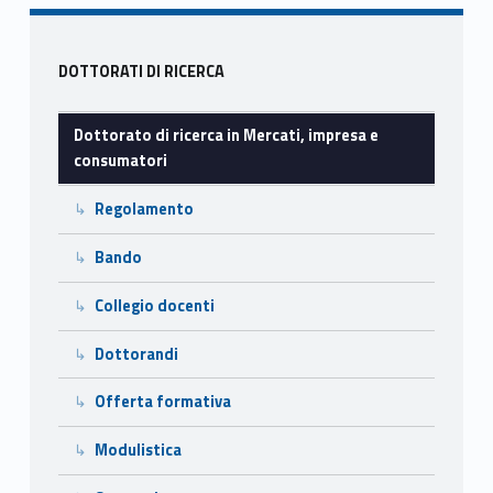
o
o
vi
n
o
n
di
s
Sidebar
k
DOTTORATI DI RICERCA
u
Dottorato di ricerca in Mercati, impresa e
m
consumatori
a
Regolamento
t
Bando
o
Collegio docenti
r
Dottorandi
i
Offerta formativa
Modulistica