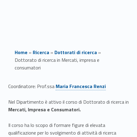
Home
»
Ricerca
»
Dottorati di ricerca
»
Dottorato di ricerca in Mercati, impresa e
consumatori
Link identifier #identifier__73393-1
D
Coordinatore: Prof.ssa
Maria Francesca Renzi
o
Nel Dipartimento è attivo il corso di Dottorato di ricerca in
t
Mercati, Impresa e Consumatori.
t
Il corso ha lo scopo di formare figure di elevata
qualificazione per lo svolgimento di attività di ricerca