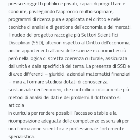
o
presso soggetti pubblici e privati, capaci di progettare e
r
condurre, privilegiando l’approccio multidisciplinare,
programmi di ricerca pura e applicata nel diritto e nelle
a
tecniche di analisi e di gestione dell’economia e dei mercati.
t
Il nucleo del progetto raccoglie più Settori Scientifici
Disciplinari (SSD), ulteriori rispetto al Diritto dell’economia,
o
anche appartenenti all’area delle scienze economiche: ciò
però nella logica di stretta coerenza culturale, assicurata
d
dall’unità e dalla specificità del tema. La presenza di SSD e
i
di aree differenti – giuridici, aziendali matematici finanziari
– mira a formare studiosi dotati di conoscenza
r
sostanziale dei fenomeni, che controllino criticamente più
i
metodi di analisi dei dati e dei problemi. Il dottorato si
articola
c
in curricula per rendere possibili l’accesso stabile e la
ricomposizione adeguata delle competenze essenziali per
e
una formazione scientifica e professionale fortemente
r
specialistica.