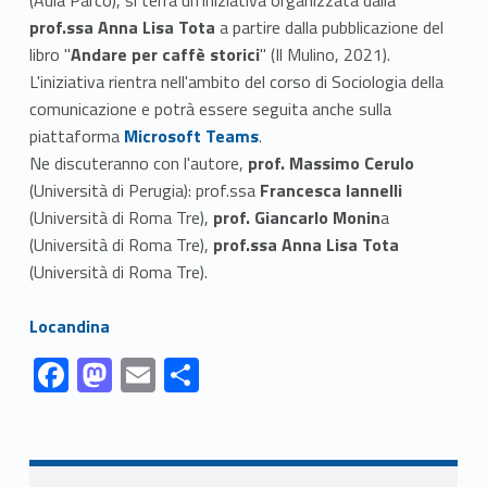
prof.ssa Anna Lisa Tota
a partire dalla pubblicazione del
libro "
Andare per caffè storici
" (Il Mulino, 2021).
L'iniziativa rientra nell'ambito del corso di Sociologia della
comunicazione e potrà essere seguita anche sulla
Link identifier #identifier__22909-1
piattaforma
Microsoft Teams
.
Ne discuteranno con l'autore,
prof. Massimo Cerulo
(Università di Perugia): prof.ssa
Francesca Iannelli
(Università di Roma Tre),
prof. Giancarlo Monin
a
(Università di Roma Tre),
prof.ssa Anna Lisa Tota
(Università di Roma Tre).
Link identifier #identifier__186763-2
Locandina
Link identifier #identifier__173044-1
Link identifier #identifier__150937-2
Link identifier #identifier__181031-3
Link identifier #identifier__138618-4
F
M
E
S
ac
as
m
h
Skip back to navigation
e
to
ai
ar
b
d
l
e