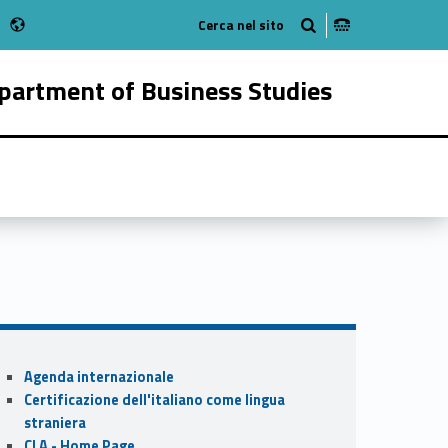
Radio
 Instagram
bMan on Youtube
partment of Business Studies
64344-16
Sidebar
Agenda internazionale
Certificazione dell'italiano come lingua
straniera
CLA - Home Page