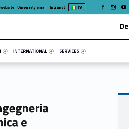
WebMan on Facebook
WebMan on
We
 website
University email
Intranet
ITA
De
nu-primary-49602-4
fier #link-menu-primary-21826-7
Link identifier #link-menu-primary-19056-11
Link identifier #link-menu-primary-
H
INTERNATIONAL
SERVICES
Ingegneria
nica e