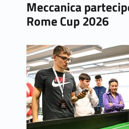
Meccanica partecipe
Rome Cup 2026
Link identifier archive #link-archive-thumb-soap-74056