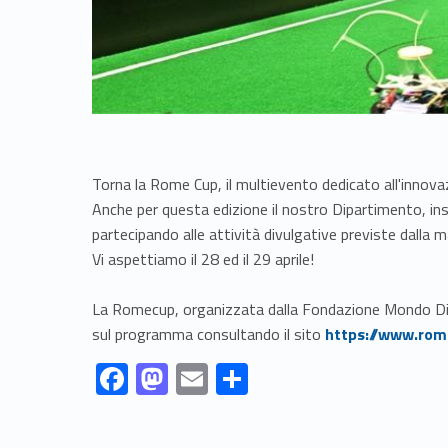
Torna la Rome Cup, il multievento dedicato all'innovaz
Anche per questa edizione il nostro Dipartimento, ins
partecipando alle attività divulgative previste dalla 
Vi aspettiamo il 28 ed il 29 aprile!
La Romecup, organizzata dalla Fondazione Mondo Digi
Link identifier #identifier__138437-1
sul programma consultando il sito
https://www.rom
Link identifier #identifier__90326-1
Link identifier #identifier__62701-2
Link identifier #identifier__158458-3
Link identifier #identifier__2596-4
F
M
E
S
ac
as
m
h
Skip back to navigation
e
to
ai
ar