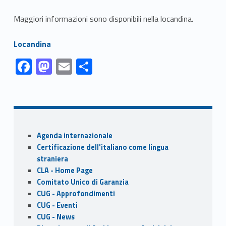
Maggiori informazioni sono disponibili nella locandina.
Link identifier #identifier__20214-1
Locandina
Link identifier #identifier__191257-1
Link identifier #identifier__184840-2
Link identifier #identifier__87533-3
Link identifier #identifier__84512-4
F
M
E
S
ac
as
m
h
Skip back to navigation
e
to
ai
ar
b
d
l
e
o
o
Sidebar
Agenda internazionale
o
n
Certificazione dell'italiano come lingua
k
straniera
CLA - Home Page
Comitato Unico di Garanzia
CUG - Approfondimenti
CUG - Eventi
CUG - News