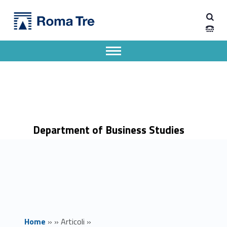
Primary Menu
Dipartimento di Economia Aziendale
Lezione Inaugurale Corso di Laurea Magistrale in Economia dell’Ambiente, Lavoro e Sviluppo Sostenibile - Dipartimento di Economia Aziendale
Dipartimento di Economia Aziendale dell'Università degli Studi Roma Tre
Apri il menu secondario
Header info sidebar
Department of Business Studies
Home
»
»
Articoli
»