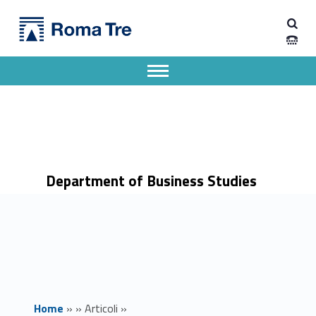
Primary Menu
Dipartimento di Economia Aziendale
Presentazione Corsi Micro-Credenziali Pharma a Roma Tre - Dipartimento di Economia Aziendale
Dipartimento di Economia Aziendale dell'Università degli Studi Roma Tre
Apri il menu secondario
Header info sidebar
Department of Business Studies
Home
»
»
Articoli
»