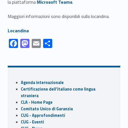
la piattaforma
Microsoft Teams
.
Maggiori informazioni sono disponibili sulla locandina.
Link identifier #identifier__5240-2
Locandina
Link identifier #identifier__151491-1
Link identifier #identifier__98851-2
Link identifier #identifier__111439-3
Link identifier #identifier__172667-4
F
M
E
S
ac
as
m
h
Skip back to navigation
e
to
ai
ar
b
d
l
e
o
o
Sidebar
Agenda internazionale
o
n
Certificazione dell'italiano come lingua
k
straniera
CLA - Home Page
Comitato Unico di Garanzia
CUG - Approfondimenti
CUG - Eventi