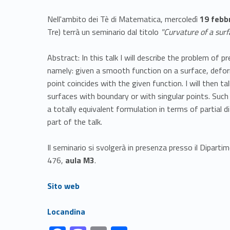
Nell'ambito dei Tè di Matematica, mercoledì
19 febb
Tre) terrà un seminario dal titolo
"Curvature of a surf
Abstract: In this talk I will describe the problem of
namely: given a smooth function on a surface, defor
point coincides with the given function. I will then t
surfaces with boundary or with singular points. Such 
a totally equivalent formulation in terms of partial di
part of the talk.
Il seminario si svolgerà in presenza presso il Dipar
476,
aula M3
.
Link identifier #identifier__196417-1
Sito web
Link identifier #identifier__50638-2
Locandina
Link identifier #identifier__141578-1
Link identifier #identifier__94564-2
Link identifier #identifier__89896-3
Link identifier #identifier__16558-4