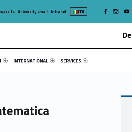
WebMan on Facebook
WebMan on
We
 website
University email
Intranet
ITA
De
nu-primary-62199-4
fier #link-menu-primary-33939-7
Link identifier #link-menu-primary-62465-11
Link identifier #link-menu-primary-
H
INTERNATIONAL
SERVICES
atematica