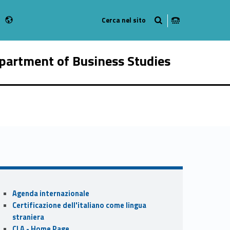
Radio
 Instagram
bMan on Youtube
partment of Business Studies
14338-16
Sidebar
Agenda internazionale
Certificazione dell'italiano come lingua
straniera
CLA - Home Page