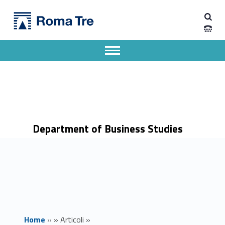
Primary Menu
Dipartimento di Economia Aziendale
Sostenibilità è partecipazione. Città Metropolitana di Roma Capitale - Dipartimento di Economia Aziendale
Dipartimento di Economia Aziendale dell'Università degli Studi Roma Tre
Apri il menu secondario
Header info sidebar
Department of Business Studies
Home
»
»
Articoli
»