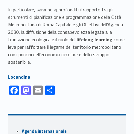
In particolare, saranno approfonditi il rapporto tra gli
strumenti di pianificazione e programmazione della Città
Metropolitana di Roma Capitale e gli Obiettivi dell’Agenda
2030, la diffusione della consapevolezza legata alla
transizione ecologica e il ruolo del
lifelong learning
come
leva per rafforzare il legame del territorio metropolitano
con i principi dell’economia circolare e dello sviluppo
sostenibile.
Link identifier #identifier__156857-1
Locandina
Link identifier #identifier__186164-1
Link identifier #identifier__133171-2
Link identifier #identifier__66905-3
Link identifier #identifier__71331-4
F
M
E
S
ac
as
m
h
Skip back to navigation
e
to
ai
ar
b
d
l
e
o
o
Sidebar
Agenda internazionale